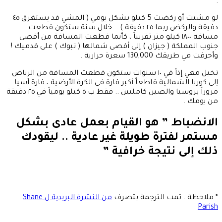
.
لو مشيت أو ركضت 5 كيلو بشكل يومي ( المشي قد يستغرق ٤٥
دقيقة والركض ربما ٢٥ دقيقة ) .. خلال سنة ستكون قطعت
مسافة ١٨٠٠ كيلو متر تقريباً ، كأنما قطعت المسافة من أقصى
جنوب المملكة ( جيزان ) إلى أقصى شمالها ( تبوك ) على قدميك !
وأحرقت في طريقك 130,000 سعرة حرارية .
تخيل معي إذاً قي ١٠ سنوات ستكون قطعت المسافة من الرياض
إلى كوريا الشمالية قاطعاً أكبر قارة في الكرة الأرضية ، قارة آسيا
مروراً بروسيا والصين كاملتين .. فقط ب ٥ كيلو يومياً في ٢٥ دقيقة
من يومك .
الانضباط ” هو القيام بعمل عادى بشكل
مستمر لفترة طويلة غير عادية .. ليقودك
ذلك إلى نتيجة خرافية ”
* ملاحظة . تمت الترجمة بتصرف
من النشرة البريدية ل Shane
Parish