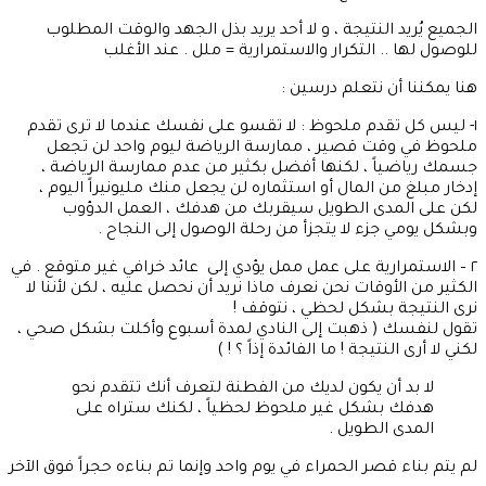
الجميع يُريد النتيجة ، و لا أحد يريد بذل الجهد والوقت المطلوب
للوصول لها .. التكرار والاستمرارية = ملل . عند الأغلب
هنا يمكننا أن نتعلم درسين :
١- ليس كل تقدم ملحوظ : لا تقسو على نفسك عندما لا ترى تقدم
ملحوظ في وقت قصير ، ممارسة الرياضة ليوم واحد لن تجعل
جسمك رياضياً ، لكنها أفضل بكثير من عدم ممارسة الرياضة ،
إدخار مبلغ من المال أو استثماره لن يجعل منك مليونيراً اليوم ،
لكن على المدى الطويل سيقربك من هدفك ، العمل الدؤوب
وبشكل يومي جزء لا يتجزأ من رحلة الوصول إلى النجاح .
٢ – الاستمرارية على عمل ممل يؤدي إلى عائد خرافي غير متوقع . في
الكثير من الأوقات نحن نعرف ماذا نريد أن نحصل عليه ، لكن لأننا لا
نرى النتيجة بشكل لحظي ، نتوقف !
تقول لنفسك ( ذهبت إلى النادي لمدة أسبوع وأكلت بشكل صحي ،
لكني لا أرى النتيجة ! ما الفائدة إذاً ؟ ! )
لا بد أن يكون لديك من الفطنة لتعرف أنك تتقدم نحو
هدفك بشكل غير ملحوظ لحظياً ، لكنك ستراه على
المدى الطويل .
لم يتم بناء قصر الحمراء في يوم واحد وإنما تم بناءه حجراً فوق الآخر