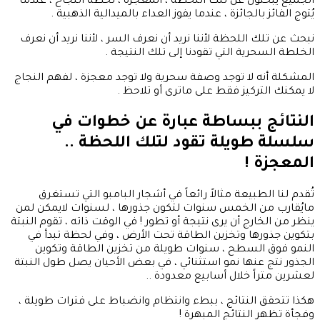
الجميع يبحثون عن تلك اللحظة ، المعجزة ، لحظة النجاح ، عندما
يُتوج الفائز بالجائزة ، عندما يفوز العداء بالميدالية الذهبية .
نبحث عن تلك اللحظة لأننا نريد أن نعرف السر ، لأننا نريد أن نعرف
الخلطة السحرية التي تقودنا إلى تلك النتيجة .
المشكلة أنه لا توجد وصفة سحرية ولا توجد معجزة ، لفهم النجاج
لا يمكنك التركيز فقط على ماترى أو تلاحظ .
النتائج ببساطة عبارة عن خطوات في
سلسلة طويلة تقود لتلك اللحظة ..
المعجزة !
تُقدم لنا الطبيعة مثالاً رائعاً في أشجار البامبو التي تستغرق
مايُقارب من الخمس سنوات لتكون جذورها ، لسنوات لايمكن لمن
ينظر من الخارج أن يرى نتيجة أو تطور ! في الوقت ذاته ، تقوم النبتة
بتكوين جذورها وتخزين الطاقة تحت الأرض ، وفي لحظة تبدأ في
النمو فوق السطح ، سنوات طويلة من تخزين الطاقة وتكوين
الجذور نتج عنها نمو استثنائي ، في بعض الأحيان يصل طول النبتة
لعشرين متراً خلال أسابيع معدودة ..
هكذا تتحقق النتائج ، ببطء وانتظام وانضباط على فترات طويلة ،
وفجأة تظهر النتائج المبهرة !