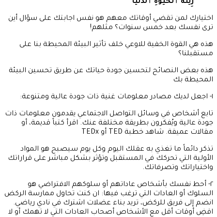
زِينَةَ ٱلْحَيَوٰةِ ٱلدُّنْيَا
“
اختيارك لمن تقضي أوقاتك معهم هو نفس اجابتك على سؤال أين
ترى نفسك بعد خمس سنوات؟ مثلهم!
هذه هي القوة الخفية للاوعي خلف تأثير البيئة المحيطة بنا على
مستقبلنا؟
هذه بعض النصائح لتحسين جودة حياتك عن طريق تحسين البيئة
المحيطة بك
١- اجعل لديك مصادر معلومات غنية ذات جودة عالية ومتنوعة:
تابع أشخاص في وسائل التواصل الاجتماعي يقدمون معلومات ذات
جودة عالية ويُفكرون بطريقة مختلفة عنك. اقرأ كتباً قديمة، أو
مقالات عميقة. شاهد خطبة TED أو TEDx
تذكر دائماً ما تغذي به عقلك اليوم وكل يوم سيصبح هو المواد
الأولية التي تحركك في المستقبل وتؤثر بشكل مباشر على قراراتك
واختياراتك وتصرفاتك.
٢- أحط نفسك بأشخاص عاداتهم أو سلوكهم الافتراضي هو
السلوك أو العادات التي ترغب فيها: ان كنت تحاول ممارسة الركض
انضم إلى فريق للركض، تريد بناء عضلات اشترك في نادي رياضي.
اقضِ أوقات أقل مع الأشخاص أصحاب العادات التي لا تهمك أو لا