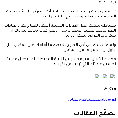
ترغب فيها.
٣- صمم بيئتك ومحيطك بقناعة تامة أنها ستؤثر على شخصيتك
المستقبلية وما سوف تصبح عليه في الغد.
ببساطه يمكنك جعل العادات المحببة أسهل للقيام بها والعادات
الغير محببة صعبة الوصول. مثال وضع كتاب بجانب سريرك ان
كنت تريد القراءة بشكل دوري.
ولمنع نفسك من أكل الحلوى، لا تضعها أمامك على المكتب ، بل
حاول أن لا تشريها من الأساس !
فهمك للتأثير الغير محسوس للبيئة المحيطة بك ، يجعل عملية
تحسين عاداتك التي ترغب في تكوينها .
مرتبط
iaboeyad
تعليم
خاطرة
نصائح
تصفّح المقالات