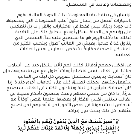
ومعتقداتنا وعادتنا في المستقبل.
الإنسان في بيئة غنية بالمعلومات ذات الجودة العالية، يقوم
باختيارات أفضل من إنسان تكون أغلب المعلومات التي يستقبلها
ذات جودة رديئة، ليس فقط في الاختيارات والقرارات بل تنعكس
على رؤيتهم في الحياة بشكل أوسع. ينطبق ذلك على التغذية
كذلك، ما نأكله اليوم هو ما سنصبح عليه غداً، الشخص الذي
يتناول غذاءً صحياً، يعيش في الغالب أطول ويتجنب الكثير من
المشاكل الصحية مقارنةً بشخص لا يمارس نفس العادات
الغذائية.
من نقضي معهم أوقاتنا كذلك لهم تأثير بشكل كبير على أسلوب
حياتنا، في الغالب نميل لقضاء أوقات أطول مع من يشبهونها، فإن
كان أصحابك يتابعون مسلسل تلفزيوني كل ليلة في الغالب
ستفعل مثلهم، يمكنك تطبيق ذلك على اتجاهات أخرى كثيرة، إذا
كان أصحابك يقرأون كل ليلة ويتبادلون الكتب في الغالب ستصبح
قارئاً. إذا كان من تقضي معهم وقتك يقتنعون بأفكار معينة في
الغالب ستتبنى نفس الافكار أو بعضها، عندما نقضي أوقاتاً مع
أشخاص لا يشبهوننا في بعض الأمور نحن لا نُغيرهم نحن نصبح
مثلهم. كل ذلك يحدث دون إدراكنا.
“
وَٱصْبِرْ نَفْسَكَ مَعَ ٱلَّذِينَ يَدْعُونَ رَبَّهُم بِٱلْغَدَوٰةِ
وَٱلْعَشِىِّ يُرِيدُونَ وَجْهَهُۥ ۖ وَلَا تَعْدُ عَيْنَاكَ عَنْهُمْ تُرِيدُ