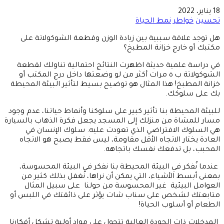
18 يناير، 2022
تحسين
خواطر
نمط الحياة
هل توجد علاقة سببية بين زيادة الوزن وقطعة الشوكولاتة على
مكتبك أو خارج خزانة المطبخ؟
في دراسة علمية حديثة اظهرت النتائج احتمالية تناولك لقطعة
الشوكولاتة ب ٥ مرات أكثر من لو وضعتها داخل درج المكتب أو
خزانة المطبخ! هذا المثال هو توضيح بسيط لتأثير البيئة المحيطة
بك على سلوكك.
للبيئة المحيطة بنا تأثير كبير على سلوكنا وأنماط حياتنا، عدم وجود
مسار للمشاة من منزلك إلى المسجد يجعل فكرة الذهاب بالسيارة
هي السلوك الافتراضي الذي تعودت عليه. سلوك الإنسان في
العادة يختار الاتجاه الأقل مقاومة، ليس فقط يصبح هو الاتجاه
المحبب، بل تدفعك نفسك باتجاهه.
عندما نُفكر في البيئة المحيطة بنا نفكر في البيئة المحسوسة،
بمعنى أبسط الأشياء، التي يمكن أن نراها، نُغفل بذلك كثير من
العوامل البيئية غير المحسوسة من حولنا على سبيل المثال
متابعتك لشخص على سناب شات يؤثر على ذائقتك في اللبس أو
الطعام أو أسلوب الحياة!
المدخلات ذات الجودة العالية تتحول على مواد أولية تشكل أفكارنا